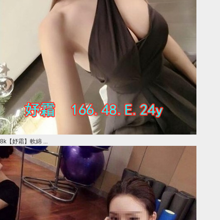
8k【妤霜】軟綿 ...