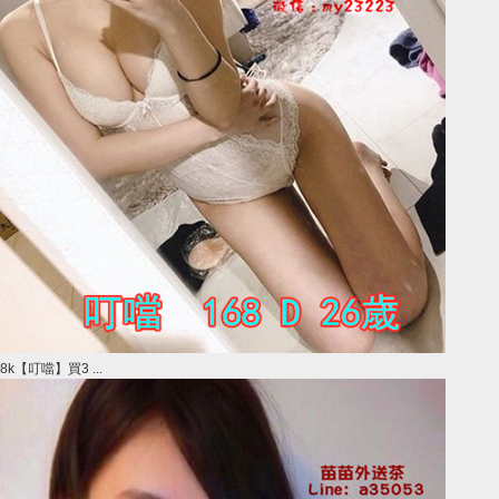
8k【叮噹】買3 ...