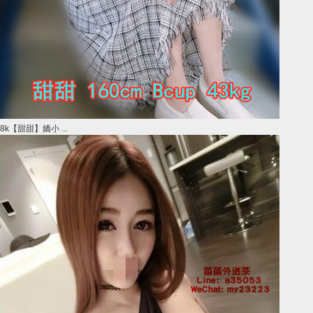
8k【甜甜】嬌小 ...