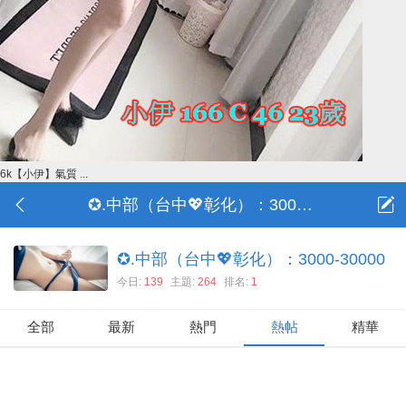
6k【小伊】氣質 ...
✪.中部（台中💖彰化）：3000-30000
✪.中部（台中💖彰化）：3000-30000
今日:
139
主題:
264
排名:
1
全部
最新
熱門
熱帖
精華