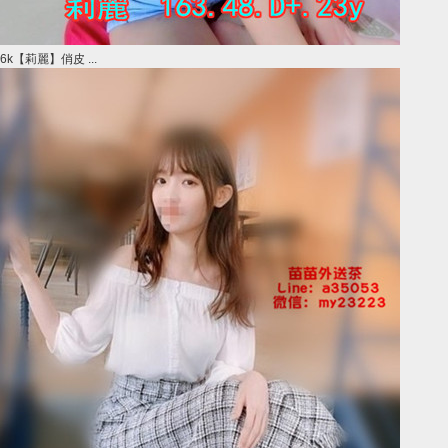
6k【莉麗】俏皮 ...