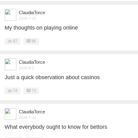
ClaudiaTorce
2026-7-31
My thoughts on playing online
87
86
ClaudiaTorce
2026-8-2
Just a quick observation about casinos
74
73
ClaudiaTorce
2026-7-31
What everybody ought to know for bettors