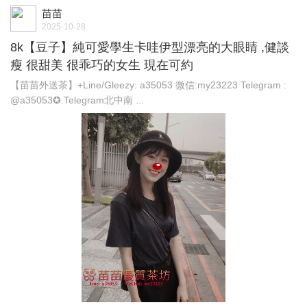
苗苗
2025-10-28
8k【豆子】純可愛學生卡哇伊型漂亮的大眼睛 ,健談
瘦 很甜美 很乖巧的女生 現在可約
【苗苗外送茶】+Line/Gleezy: a35053 微信:my23223 Telegram :
@a35053✪.Telegram北中南 ...