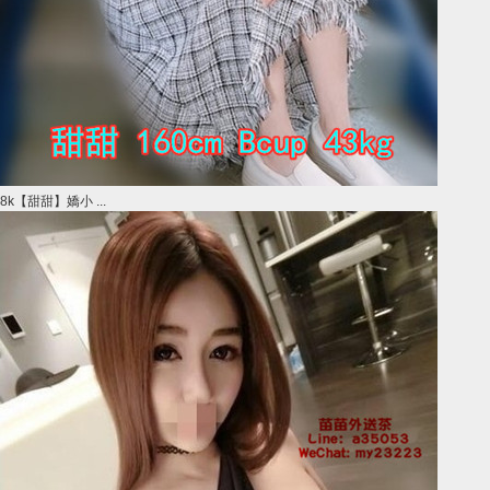
8k【甜甜】嬌小 ...