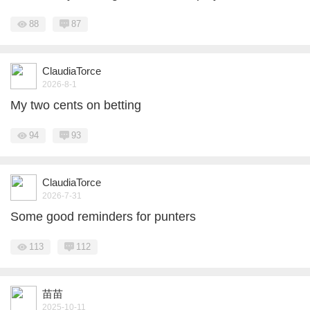
88
87
ClaudiaTorce
2026-8-1
My two cents on betting
94
93
ClaudiaTorce
2026-7-31
Some good reminders for punters
113
112
苗苗
2025-10-11