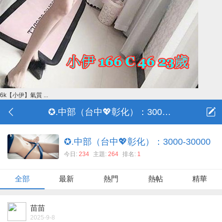
6k【小伊】氣質 ...
✪.中部（台中💖彰化）：3000-30000
✪.中部（台中💖彰化）：3000-30000
今日:
234
主題:
264
排名:
1
全部
最新
熱門
熱帖
精華
苗苗
2025-9-8