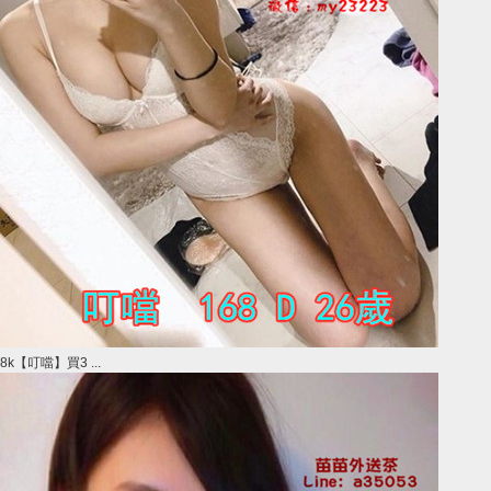
8k【叮噹】買3 ...