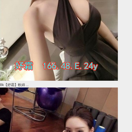
8k【妤霜】軟綿 ...