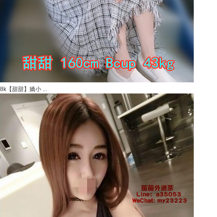
8k【甜甜】嬌小 ...