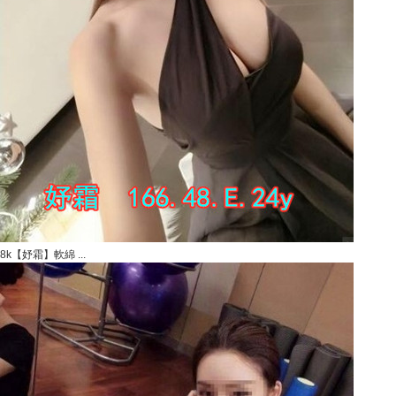
8k【妤霜】軟綿 ...