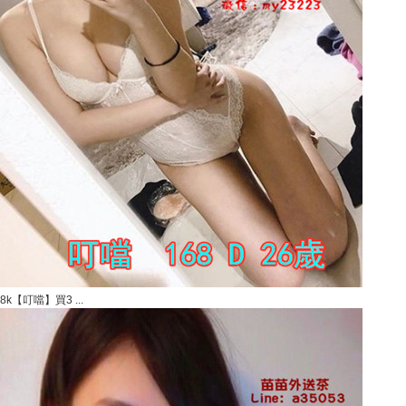
8k【叮噹】買3 ...