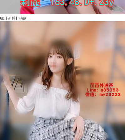
6k【莉麗】俏皮 ...