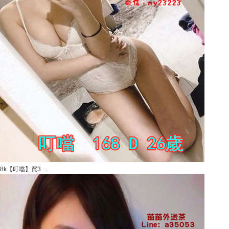
8k【叮噹】買3 ...