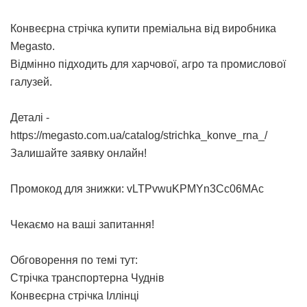
Конвеєрна стрічка купити
преміальна від виробника
Megasto.
Відмінно підходить для харчової, агро та промислової
галузей.
Деталі -
https://megasto.com.ua/catalog/strichka_konve_rna_/
Залишайте заявку онлайн!
Промокод для знижки: vLTPvwuKPMYn3Cc06MAc
Чекаємо на ваші запитання!
Обговорення по темі тут:
Стрічка транспортерна Чуднів
Конвеєрна стрічка Іллінці