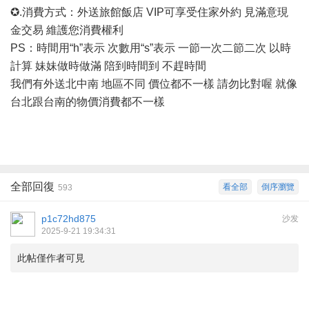
✪.消費方式：外送旅館飯店 VIP可享受住家外約 見滿意現
金交易 維護您消費權利
PS：時間用“h”表示 次數用“s”表示 一節一次二節二次 以時
計算 妹妹做時做滿 陪到時間到 不趕時間
我們有外送北中南
地區不同
價位都不一樣
請勿比對喔
就像
台北跟台南的物價消費都不一樣
全部回復
看全部
倒序瀏覽
593
p1c72hd875
沙发
2025-9-21 19:34:31
此帖僅作者可見