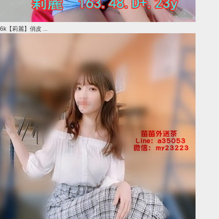
6k【莉麗】俏皮 ...