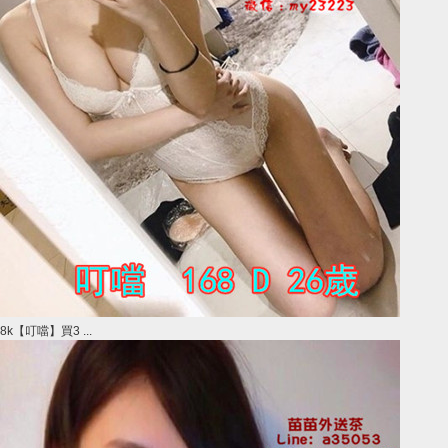
8k【叮噹】買3 ...