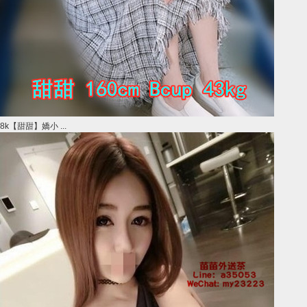
8k【甜甜】嬌小 ...