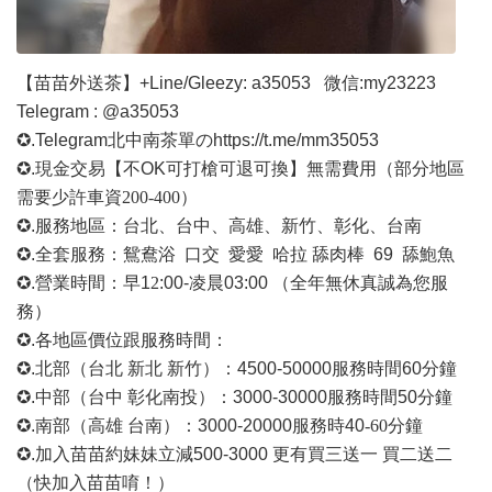
【苗苗外送茶】
+Line/Gleezy: a35053
微信
:my23223
Telegram : @a35053
✪.Telegram北中南茶單の
https://t.me/mm35053
✪.現金交易【不OK可打槍可退可換】無需費用
（部分地區
需要少許車資
200-400）
✪.服務地區：台北、台中、高雄、新竹、彰化、台南
✪.全套服務：鴛鴦浴 口交 愛愛 哈拉 舔肉棒 69 舔鮑魚
✪.營業時間：早1
2
:00-凌晨03:00 （全年無休真誠為您服
務）
✪.各地區價位跟服務時間：
✪.北部（台北 新北 新竹）：4500-50000
服務時間
60分鐘
✪.中部（台中 彰化南投）：3000-30000
服務時間
50分鐘
✪.南部（高雄 台南）：3000-20000
服務時
40
-60
分鐘
✪.加入苗苗約妹妹立減500-3000 更有買三送一 買二送二
（快加入苗苗唷！）