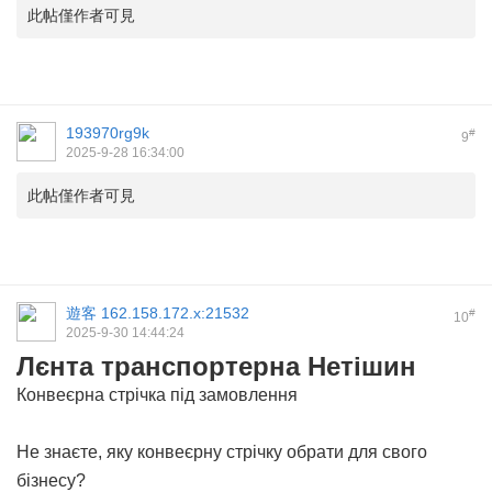
此帖僅作者可見
193970rg9k
#
9
2025-9-28 16:34:00
此帖僅作者可見
遊客
162.158.172.x:21532
#
10
2025-9-30 14:44:24
Лєнта транспортерна Нетішин
Конвеєрна стрічка під замовлення
Не знаєте, яку конвеєрну стрічку обрати для свого
бізнесу?