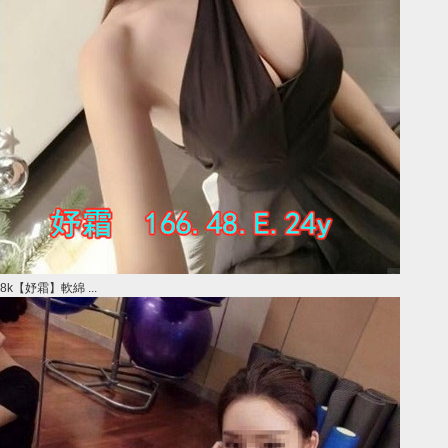
8k【妤霜】軟綿 ...