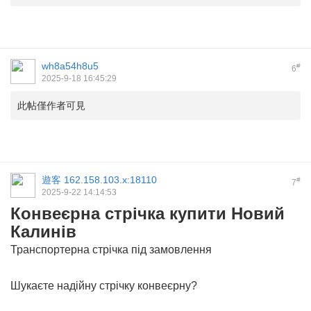
wh8a54h8u5
#
6
2025-9-18 16:45:29
此帖僅作者可見
遊客
162.158.103.x:18110
#
7
2025-9-22 14:14:53
Конвеєрна стрічка купити Новий
Калинів
Транспортерна стрічка під замовлення
Шукаєте надійну стрічку конвеєрну?