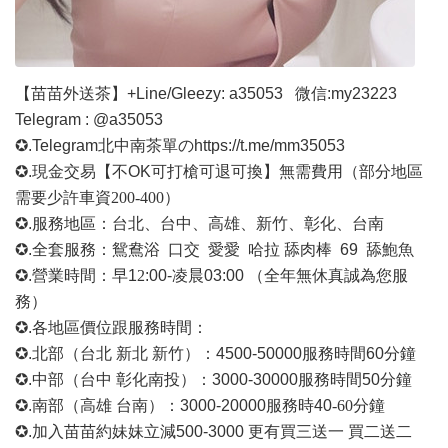
【苗苗外送茶】
+Line/Gleezy: a35053
微信
:my23223
Telegram : @a35053
✪.Telegram北中南茶單の
https://t.me/mm35053
✪.現金交易【不OK可打槍可退可換】無需費用
（部分地區
需要少許車資
200-400）
✪.服務地區：台北、台中、高雄、新竹、彰化、台南
✪.全套服務：鴛鴦浴 口交 愛愛 哈拉 舔肉棒 69 舔鮑魚
✪.營業時間：早1
2
:00-凌晨03:00 （全年無休真誠為您服
務）
✪.各地區價位跟服務時間：
✪.北部（台北 新北 新竹）：4500-50000
服務時間
60分鐘
✪.中部（台中 彰化南投）：3000-30000
服務時間
50分鐘
✪.南部（高雄 台南）：3000-20000
服務時
40
-60
分鐘
✪.加入苗苗約妹妹立減500-3000 更有買三送一 買二送二