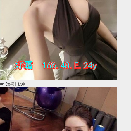
8k【妤霜】軟綿 ...