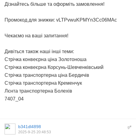
Дізнайтесь більше та оформіть замовлення!
Промокод для знижки: vLTPvwuKPMYn3Cc06MAc
Чекаємо на ваші запитання!
Дивіться також наші інші теми:
Стрічка конвеєрна ціна Золотоноша
Стрічка конвеєрна Корсунь-Шевченківський
Стрічка транспортерна ціна Бердичів
Стрічка транспортерна Кременчук
Лєнта транспортерна Болехів
7407_04
b341dl4898
#
9
2025-9-25 20:48:53