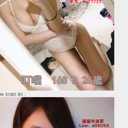
8k【叮噹】買3 ...