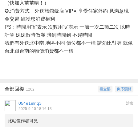
（快加入苗苗唷！）
✪.消費方式：外送旅館飯店 VIP可享受住家外約 見滿意現
金交易 維護您消費權利
PS：時間用“h”表示 次數用“s”表示 一節一次二節二次 以時
計算 妹妹做時做滿 陪到時間到 不趕時間
我們有外送北中南
地區不同
價位都不一樣
請勿比對喔
就像
台北跟台南的物價消費都不一樣
全部回復
看全部
倒序瀏覽
1262
054e1elnq3
沙发
2025-9-10 18:16:13
此帖僅作者可見