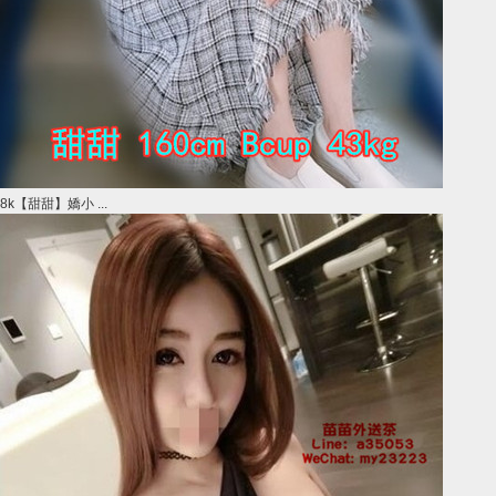
8k【甜甜】嬌小 ...