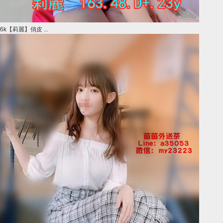
6k【莉麗】俏皮 ...