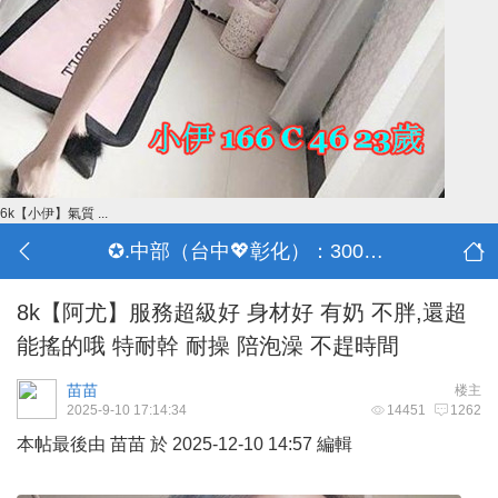
6k【小伊】氣質 ...
✪.中部（台中💖彰化）：3000-30000
8k【阿尤】服務超級好 身材好 有奶 不胖,還超
能搖的哦 特耐幹 耐操 陪泡澡 不趕時間
苗苗
楼主
2025-9-10 17:14:34
14451
1262
本帖最後由 苗苗 於 2025-12-10 14:57 編輯