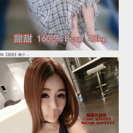
8k【甜甜】嬌小 ...