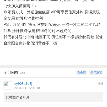
（快加入苗苗唷！）
✪.消費方式：外送旅館飯店 VIP可享受住家外約 見滿意現
金交易 維護您消費權利
PS：時間用“h”表示 次數用“s”表示 一節一次二節二次 以時
計算 妹妹做時做滿 陪到時間到 不趕時間
我們有外送北中南
地區不同
價位都不一樣
請勿比對喔
就像
台北跟台南的物價消費都不一樣
全部回復
看全部
倒序瀏覽
365
ey908a1d8j
沙发
2025-9-11 22:41:40
此帖僅作者可見