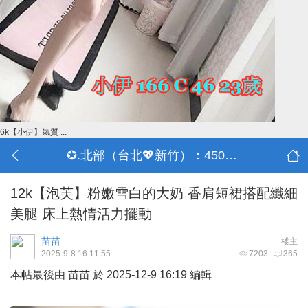
6k【小伊】氣質 ...
✪.北部（台北💖新竹）：4500-50000
12k【泡芙】粉嫩雪白的大奶 香肩短裙搭配纖細
美腿 床上熱情活力擺動
苗苗
楼主
2025-9-8 16:11:55
7203
365
本帖最後由 苗苗 於 2025-12-9 16:19 編輯