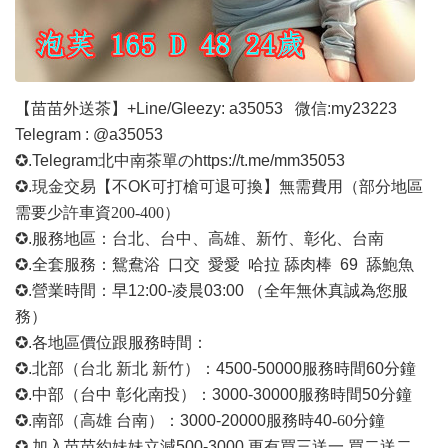
【苗苗外送茶】
+Line/Gleezy: a35053
微信
:my23223
Telegram : @a35053
✪.Telegram北中南茶單の
https://t.me/mm35053
✪.現金交易【不OK可打槍可退可換】無需費用
（部分地區
需要少許車資
200-400）
✪.服務地區：台北、台中、高雄、新竹、彰化、台南
✪.全套服務：鴛鴦浴 口交 愛愛 哈拉 舔肉棒 69 舔鮑魚
✪.營業時間：早1
2
:00-凌晨03:00 （全年無休真誠為您服
務）
✪.各地區價位跟服務時間：
✪.北部（台北 新北 新竹）：4500-50000
服務時間
60分鐘
✪.中部（台中 彰化南投）：3000-30000
服務時間
50分鐘
✪.南部（高雄 台南）：3000-20000
服務時
40
-60
分鐘
✪.加入苗苗約妹妹立減500-3000 更有買三送一 買二送二