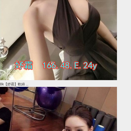
8k【妤霜】軟綿 ...