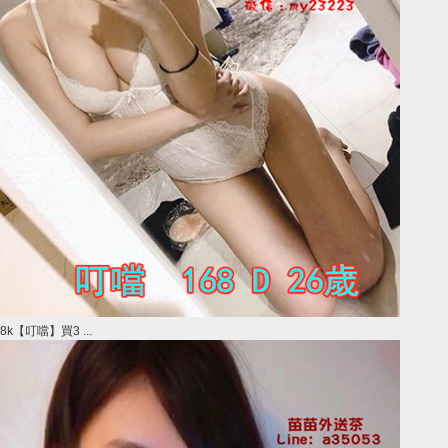
8k【叮噹】買3 ...