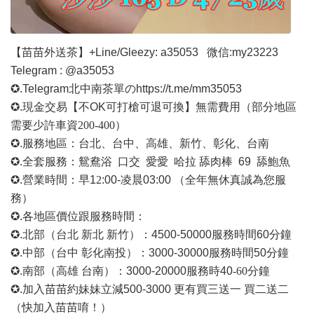
【苗苗外送茶】
+Line/Gleezy: a35053
微信
:my23223
Telegram : @a35053
✪.Telegram北中南茶單の
https://t.me/mm35053
✪.現金交易【不OK可打槍可退可換】無需費用
（部分地區
需要少許車資
200-400）
✪.服務地區：台北、台中、高雄、新竹、彰化、台南
✪.全套服務：鴛鴦浴 口交 愛愛 哈拉 舔肉棒 69 舔鮑魚
✪.營業時間：早1
2
:00-凌晨03:00 （全年無休真誠為您服
務）
✪.各地區價位跟服務時間：
✪.北部（台北 新北 新竹）：4500-50000
服務時間
60分鐘
✪.中部（台中 彰化南投）：3000-30000
服務時間
50分鐘
✪.南部（高雄 台南）：3000-20000
服務時
40
-60
分鐘
✪.加入苗苗約妹妹立減500-3000 更有買三送一 買二送二
（快加入苗苗唷！）