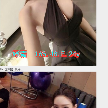
8k【妤霜】軟綿 ...