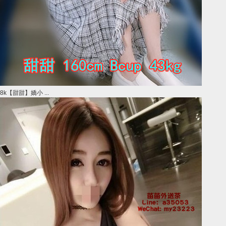
8k【甜甜】嬌小 ...