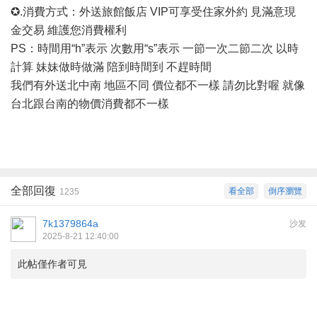
✪.消費方式：外送旅館飯店 VIP可享受住家外約 見滿意現
金交易 維護您消費權利
PS：時間用“h”表示 次數用“s”表示 一節一次二節二次 以時
計算 妹妹做時做滿 陪到時間到 不趕時間
我們有外送北中南
地區不同
價位都不一樣
請勿比對喔
就像
台北跟台南的物價消費都不一樣
全部回復
看全部
倒序瀏覽
1235
7k1379864a
沙发
2025-8-21 12:40:00
此帖僅作者可見