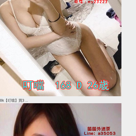
8k【叮噹】買3 ...