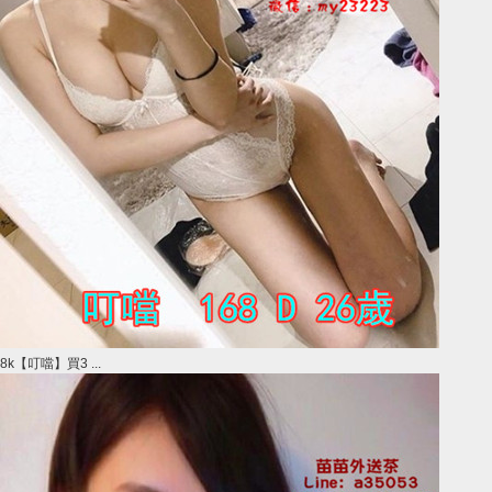
8k【叮噹】買3 ...