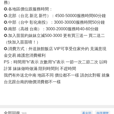
務）
✪.各地區價位跟服務時間：
✪.北部（台北 新北 新竹）：4500-50000服務時間60分鐘
✪.中部（台中 彰化南投）：3000-30000服務時間50分鐘
✪.南部（高雄 台南）：3000-20000服務時40-60分鐘
✪.加入苗苗約妹妹立減500-3000 更有買三送一 買二送二
（快加入苗苗唷！）
✪.消費方式：外送旅館飯店 VIP可享受住家外約 見滿意現
金交易 維護您消費權利
PS：時間用“h”表示 次數用“s”表示 一節一次二節二次 以時
計算 妹妹做時做滿 陪到時間到 不趕時間
我們有外送北中南 地區不同 價位都不一樣 請勿比對喔 就像
台北跟台南的物價消費都不一樣
全部回復
看全部
倒序瀏覽
366