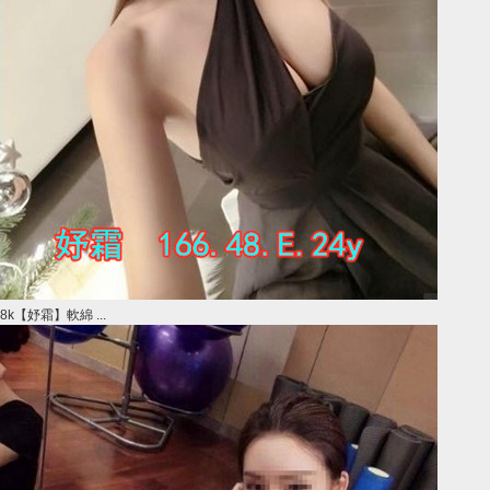
8k【妤霜】軟綿 ...