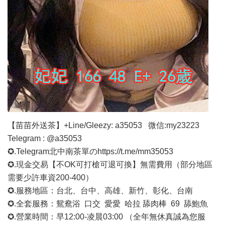
【苗苗外送茶】+Line/Gleezy: a35053 微信:my23223
Telegram : @a35053
✪.Telegram北中南茶單の
https://t.me/mm35053
✪.現金交易【不OK可打槍可退可換】無需費用（部分地區
需要少許車資200-400）
✪.服務地區：台北、台中、高雄、新竹、彰化、台南
✪.全套服務：鴛鴦浴 口交 愛愛 哈拉 舔肉棒 69 舔鮑魚
✪.營業時間：早12:00-凌晨03:00 （全年無休真誠為您服