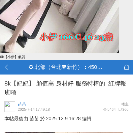
6k【小伊】氣質 ...
✪.北部（台北💖新竹）：4500-50000
8k【妃妃】 顏值高 身材好 服務特棒的–紅牌報
班嚕
苗苗
楼主
2025-7-14 17:49:18
5464
366
本帖最後由 苗苗 於 2025-12-9 16:28 編輯