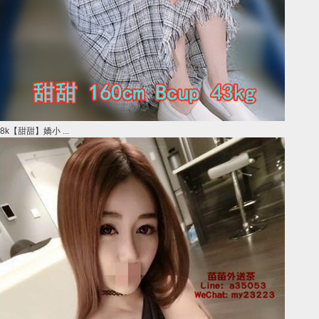
8k【甜甜】嬌小 ...