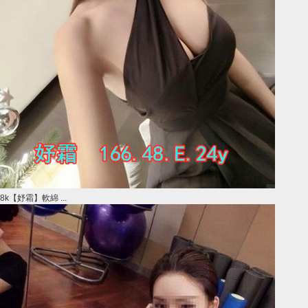
8k【妤霜】軟綿 ...