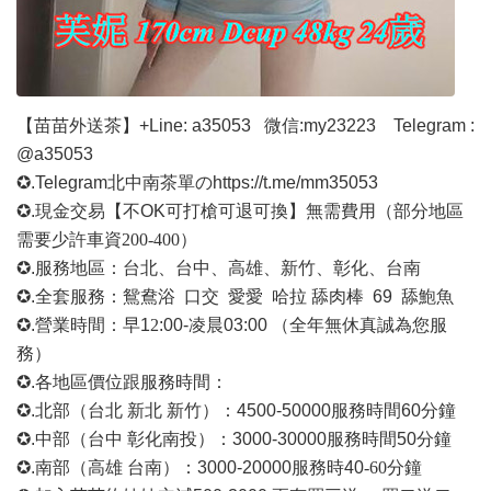
【苗苗外送茶】
+Line: a35053
微信
:my23223 Telegram :
@a35053
✪.Telegram北中南茶單の
https://t.me/mm35053
✪.現金交易【不OK可打槍可退可換】無需費用
（部分地區
需要少許車資
200-400）
✪.服務地區：台北、台中、高雄、新竹、彰化、台南
✪.全套服務：鴛鴦浴 口交 愛愛 哈拉 舔肉棒 69 舔鮑魚
✪.營業時間：早1
2
:00-凌晨03:00 （全年無休真誠為您服
務）
✪.各地區價位跟服務時間：
✪.北部（台北 新北 新竹）：4500-50000
服務時間
60分鐘
✪.中部（台中 彰化南投）：3000-30000
服務時間
50分鐘
✪.南部（高雄 台南）：3000-20000
服務時
40
-60
分鐘