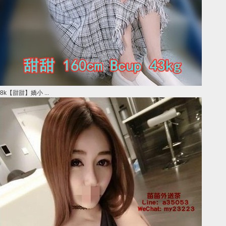
8k【甜甜】嬌小 ...