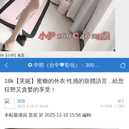
6k【小伊】氣質 ...
✪.中部（台中💖彰化）：3000-30000
18k【芙妮】蜜糖的外衣‧性感的肢體語言 ..給您
狂野又貪婪的享受！
苗苗
楼主
2025-3-19 17:29:45
7423
363
本帖最後由 苗苗 於 2025-12-10 15:56 編輯