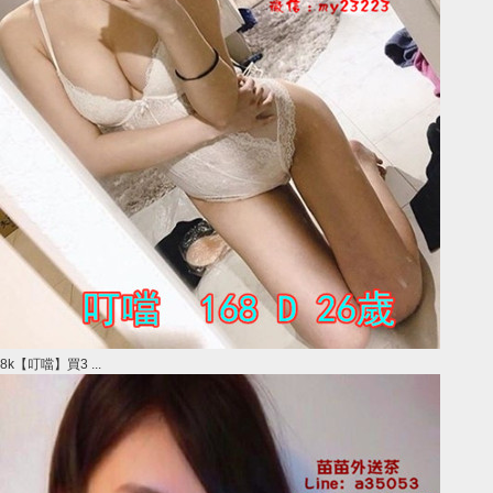
8k【叮噹】買3 ...