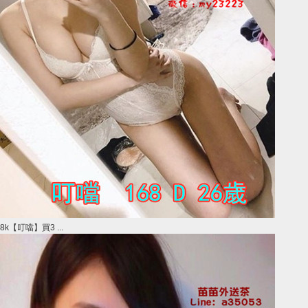
8k【叮噹】買3 ...