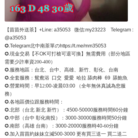
【苗苗外送茶】
+Line: a35053
微信
:my23223 Telegram :
@a35053
✪.Telegram北中南茶單の
https://t.me/mm35053
✪.現金交易【不OK可打槍可退可換】無需費用
（部分地區
需要少許車資
200-400）
✪.服務地區：台北、台中、高雄、新竹、彰化、台南
✪.全套服務：鴛鴦浴 口交 愛愛 哈拉 舔肉棒 69 舔鮑魚
✪.營業時間：早1
2
:00-凌晨03:00 （全年無休真誠為您服
務）
✪.各地區價位跟服務時間：
✪.北部（台北 新北 新竹）：4500-50000
服務時間
60分鐘
✪.中部（台中 彰化南投）：3000-30000
服務時間
50分鐘
✪.南部（高雄 台南）：3000-20000
服務時
40
-60
分鐘
✪.加入苗苗約妹妹立減500-3000 更有買三送一 買二送二