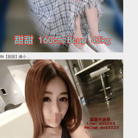
8k【甜甜】嬌小 ...