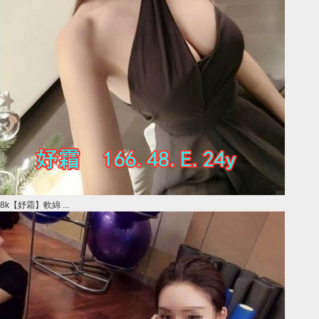
8k【妤霜】軟綿 ...