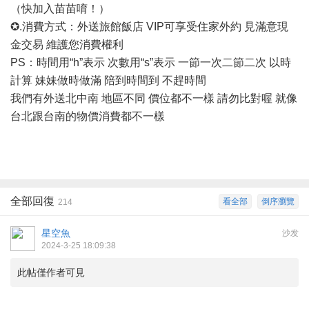
（快加入苗苗唷！）
✪.消費方式：外送旅館飯店 VIP可享受住家外約 見滿意現
金交易 維護您消費權利
PS：時間用“h”表示 次數用“s”表示 一節一次二節二次 以時
計算 妹妹做時做滿 陪到時間到 不趕時間
我們有外送北中南
地區不同
價位都不一樣
請勿比對喔
就像
台北跟台南的物價消費都不一樣
全部回復
看全部
倒序瀏覽
214
星空魚
沙发
2024-3-25 18:09:38
此帖僅作者可見