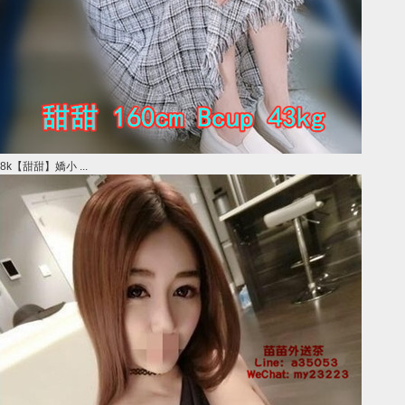
8k【甜甜】嬌小 ...