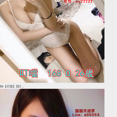
8k【叮噹】買3 ...