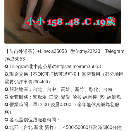
【苗苗外送茶】
+Line: a35053
微信
:my23223 Telegram :
@a35053
✪.Telegram北中南茶單の
https://t.me/mm35053
✪.現金交易【不OK可打槍可退可換】無需費用
（部分地區
需要少許車資
200-400）
✪.服務地區：台北、台中、高雄、新竹、彰化、台南
✪.全套服務：鴛鴦浴 口交 愛愛 哈拉 舔肉棒 69 舔鮑魚
✪.營業時間：早1
2
:00-凌晨03:00 （全年無休真誠為您服
務）
✪.各地區價位跟服務時間：
✪.北部（台北 新北 新竹）：4500-50000
服務時間
60分鐘