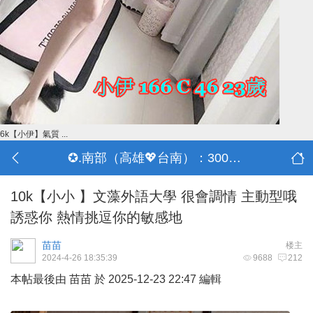
6k【小伊】氣質 ...
✪.南部（高雄💖台南）：3000-30000
10k【小小 】文藻外語大學 很會調情 主動型哦
誘惑你 熱情挑逗你的敏感地
苗苗
楼主
2024-4-26 18:35:39
9688
212
本帖最後由 苗苗 於 2025-12-23 22:47 編輯