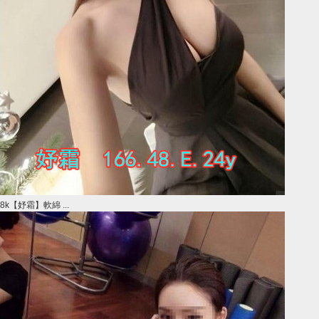
8k【妤霜】軟綿 ...