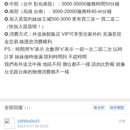
✪.中部（台中 彰化南投）：3000-30000
服務時間
50分鐘
✪.南部（高雄 台南）：3000-20000
服務時
40
-60
分鐘
✪.加入苗苗約妹妹立減500-3000 更有買三送一 買二送二
（快加入苗苗唷！）
✪.消費方式：外送旅館飯店 VIP可享受住家外約 見滿意現
金交易 維護您消費權利
PS：時間用“h”表示 次數用“s”表示 一節一次二節二次 以時
計算 妹妹做時做滿 陪到時間到 不趕時間
我們有外送北中南
地區不同
價位都不一樣
請勿比對喔
就像
台北跟台南的物價消費都不一樣
全部回復
看全部
倒序瀏覽
212
1i898w0s43
沙发
2024-4-27 08:18:01