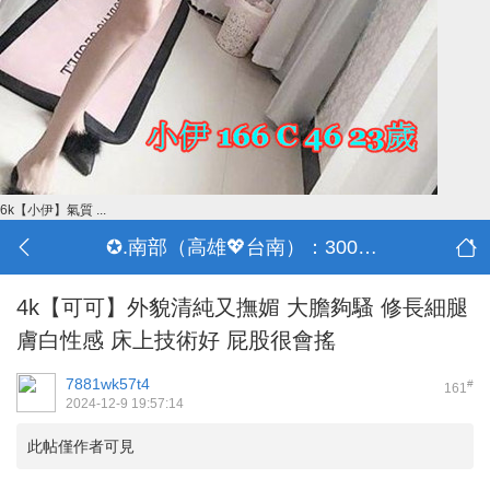
6k【小伊】氣質 ...
✪.南部（高雄💖台南）：3000-30000
4k【可可】外貌清純又撫媚 大膽夠騷 修長細腿
膚白性感 床上技術好 屁股很會搖
7881wk57t4
#
161
2024-12-9 19:57:14
此帖僅作者可見