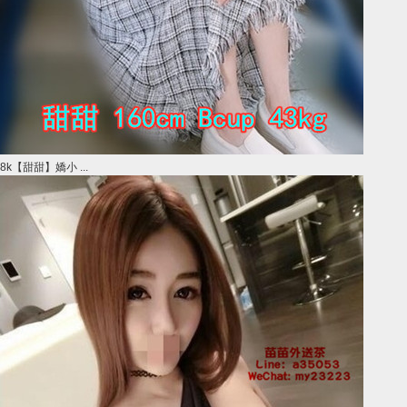
8k【甜甜】嬌小 ...