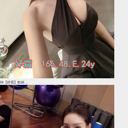
8k【妤霜】軟綿 ...