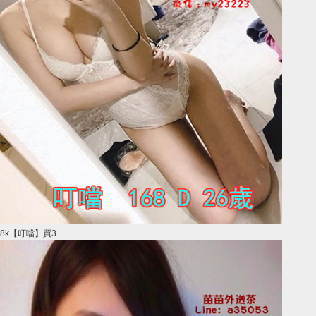
8k【叮噹】買3 ...