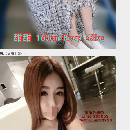
8k【甜甜】嬌小 ...