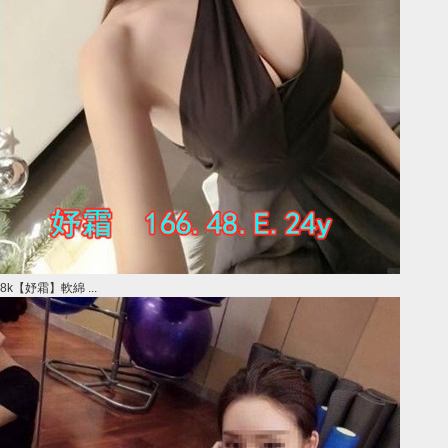
8k【妤霜】軟綿 ...