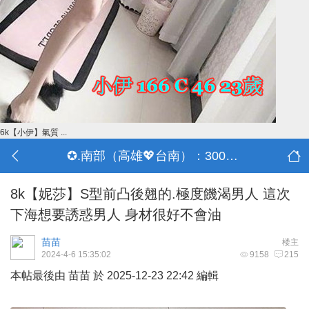
6k【小伊】氣質 ...
✪.南部（高雄💖台南）：3000-30000
8k【妮莎】S型前凸後翹的.極度饑渴男人 這次
下海想要誘惑男人 身材很好不會油
苗苗
楼主
2024-4-6 15:35:02
9158
215
本帖最後由 苗苗 於 2025-12-23 22:42 編輯