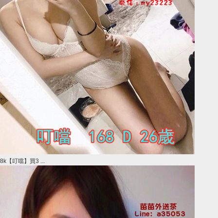
8k【叮噹】買3 ...