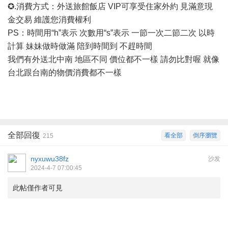
✪.消費方式：外送旅館飯店 VIP可享受住家外約 見滿意現
金交易 維護您消費權利
PS：時間用“h”表示 次數用“s”表示 一節一次二節二次 以時
計算 妹妹做時做滿 陪到時間到 不趕時間
我們有外送北中南
地區不同
價位都不一樣
請勿比對喔
就像
台北跟台南的物價消費都不一樣
全部回復
看全部
倒序瀏覽
215
nyxuwu38fz
沙发
2024-4-7 07:00:45
此帖僅作者可見