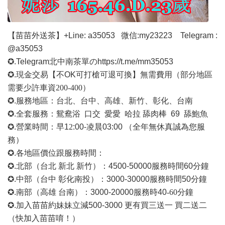
【苗苗外送茶】
+Line: a35053
微信
:my23223 Telegram :
@a35053
✪.Telegram北中南茶單の
https://t.me/mm35053
✪.現金交易【不OK可打槍可退可換】無需費用
（部分地區
需要少許車資
200-400）
✪.服務地區：台北、台中、高雄、新竹、彰化、台南
✪.全套服務：鴛鴦浴 口交 愛愛 哈拉 舔肉棒 69 舔鮑魚
✪.營業時間：早1
2
:00-凌晨03:00 （全年無休真誠為您服
務）
✪.各地區價位跟服務時間：
✪.北部（台北 新北 新竹）：4500-50000
服務時間
60分鐘
✪.中部（台中 彰化南投）：3000-30000
服務時間
50分鐘
✪.南部（高雄 台南）：3000-20000
服務時
40
-60
分鐘
✪.加入苗苗約妹妹立減500-3000 更有買三送一 買二送二
（快加入苗苗唷！）