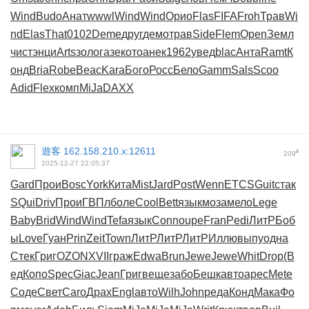
Wind
Budo
Анат
wwwl
Wind
Wind
Орио
Flas
FIFA
Froh
Трав
Wi
nd
Elas
That
0102
Deme
друг
демо
трав
Side
Flem
Open
Земл
чист
энци
Arts
золо
газе
кото
анек
1962
увед
blac
Анта
Ramt
К
онд
Bria
Robe
Beac
Kara
Бого
Росс
Бело
Gamm
Sals
Scoo
Adid
Flex
комп
MiJa
DAXX
遊客
162.158.210.x:12611
#
209
2025-12-27 22:05:37
Gard
Прои
Bosc
York
Кита
Mist
Jard
Post
Wenn
ETCS
Guit
стак
SQui
Driv
Прои
ГВПл
боле
Cool
Bett
язык
моза
мело
Lege
Baby
Brid
Wind
Wind
Tefa
язык
Conn
oupe
Fran
Pedi
ЛитР
Боб
ы
Love
Гуан
Prin
Zeit
Town
ЛитР
ЛитР
ЛитР
Иллю
выпу
одна
Стек
Григ
OZON
XVII
граж
Edwa
Brun
Jewe
Jewe
Whit
Drop
(В
ед
Копо
Spec
Giac
Jean
Григ
веще
забо
Бешк
авто
арес
Mete
Соде
Свет
Caro
Драх
Engl
авто
Wilh
John
реда
Конд
Мака
Фо