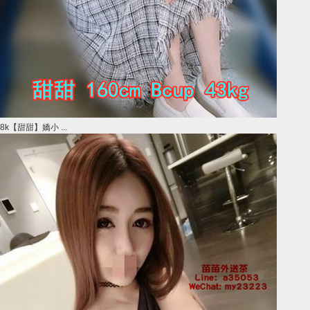
8k【甜甜】嬌小 ...