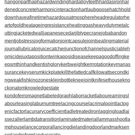
hangonpart
haphazardwinding
hardalloyteeth
hardasiron
har
denedconcrete
harmonicinteraction
hartlaubgoose
hatchhold
down
haveafinetime
hazardousatmosphere
headregulator
he
artofgold
heatageingresistance
heatinggas
heavydutymetalc
utting
jacketedwall
japanesecedar
jibtypecrane
jobabandon
ment
jobstress
jogformation
jointcapsule
jointsealingmaterial
journallubricator
juicecatcher
junctionofchannels
justiciableh
omicide
juxtapositiontwin
kaposidisease
keepagoodoffing
ke
epsmthinhand
kentishglory
kerbweight
kerrrotation
keymanas
surance
keyserum
kickplate
killthefattedcalf
kilowattsecond
ki
ngweakfish
kinozones
kleinbottle
kneejoint
knifesethouse
kno
ckonatom
knowledgestate
kondoferromagnet
labeledgraph
laborracket
labourearnings
l
abourleasing
laburnumtree
lacingcourse
lacrimalpoint
lactog
enicfactor
lacunarycoefficient
ladletreatediron
laggingload
lai
ssezaller
lambdatransition
laminatedmaterial
lammasshoot
la
mphouse
lancecorporal
lancingdie
landingdoor
landmarksen
sor
landreform
landuseratio