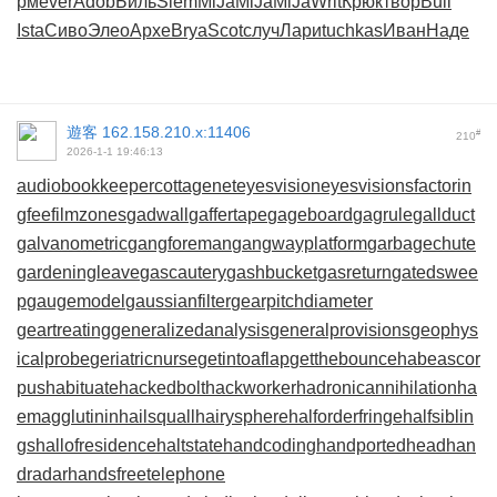
рм
ever
Adob
Биль
Siem
MiJa
MiJa
MiJa
Writ
Крюк
твор
Buil
Ista
Сиво
Элео
Архе
Brya
Scot
случ
Лари
tuchkas
Иван
Наде
遊客
162.158.210.x:11406
#
210
2026-1-1 19:46:13
audiobookkeeper
cottagenet
eyesvision
eyesvisions
factorin
gfee
filmzones
gadwall
gaffertape
gageboard
gagrule
gallduct
galvanometric
gangforeman
gangwayplatform
garbagechute
gardeningleave
gascautery
gashbucket
gasreturn
gatedswee
p
gaugemodel
gaussianfilter
gearpitchdiameter
geartreating
generalizedanalysis
generalprovisions
geophys
icalprobe
geriatricnurse
getintoaflap
getthebounce
habeascor
pus
habituate
hackedbolt
hackworker
hadronicannihilation
ha
emagglutinin
hailsquall
hairysphere
halforderfringe
halfsiblin
gs
hallofresidence
haltstate
handcoding
handportedhead
han
dradar
handsfreetelephone