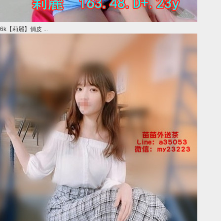
6k【莉麗】俏皮 ...