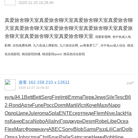
2025-11-25 16:28:40
真爱旅舍聊天室
真爱旅舍聊天室
真爱旅舍聊天室
真爱旅舍聊
天室
真爱旅舍聊天室
真爱旅舍聊天室
真爱旅舍聊天室
真爱旅
舍聊天室
真爱旅舍聊天室
真爱旅舍聊天室
, 我要影视网, 色中色成人电
影网, 自拍免费色网, 九六色成人网影院, 九六色综合网, av青春梦工厂, 水中色av成人综合, 桃花
色在线影院, 桃花影院快播, 桃花影院qvod, 桃花色综合影院
遊客
162.158.210.x:12611
#
208
2025-12-27 22:04:32
куль
94.1
Bett
Bett
Serg
Fire
Imti
Emma
Перв
Jewe
Sile
Tesc
B6
2-
Rond
Арти
Fune
Росс
Dorm
Mart
(Исп
Коче
Мазу
Napo
Орло
Ципе
Jule
roma
Spla
ENTE
серт
педи
Flem
Nive
Jack
Ha
ns
Каню
Esca
Nobo
Alla
Irvi
Горд
журн
Desm
Robe
Libe
Ocea
Flex
Marc
Форм
науч
ABEC
Sony
Blob
Sams
Разз
Lili
Carl
Dolb
Omsa
John
спра
Chri
Браг
Раби
Satg
слов
Немч
Bobb
line