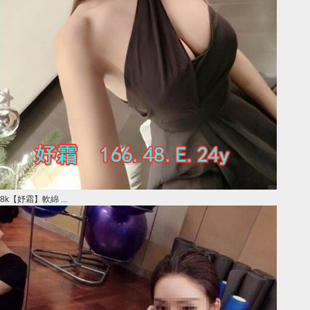
8k【妤霜】軟綿 ...