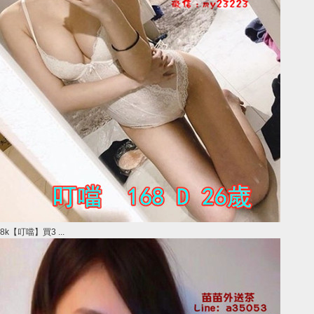
8k【叮噹】買3 ...