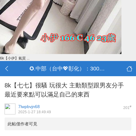
6k【小伊】氣質 ...
✪.中部（台中💖彰化）：3000-30000
8k【七七】很騷 玩很大 主動類型跟男友分手
最近要來點可以滿足自己的東西
7lwpbvjn68
#
201
2025-1-27 18:49:49
此帖僅作者可見