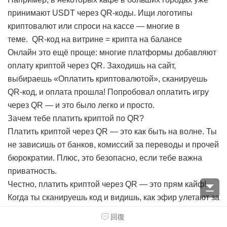
принимают USDT через QR-коды. Ищи логотипы
криптовалют или спроси на кассе — многие в
теме.
QR-код на витрине = крипта на балансе
Онлайн это ещё проще: многие платформы добавляют
оплату криптой через QR. Заходишь на сайт,
выбираешь «Оплатить криптовалютой», сканируешь
QR-код, и оплата прошла! Попробовал оплатить игру
через QR — и это было легко и просто.
Зачем тебе платить криптой по QR?
Платить криптой через QR — это как быть на волне. Ты
не зависишь от банков, комиссий за переводы и прочей
бюрократии. Плюс, это безопасно, если тебе важна
приватность.
Честно, платить криптой через QR — это прям кайф!
Когда ты сканируешь код и видишь, как эфир улетают за
покупку, чувствуешь себя будто в sci-fi фильме. Просто
回復
попробуй — это реально круто!
Smart Crypto Scan —