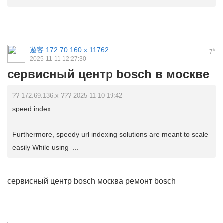
遊客
172.70.160.x:11762
#
7
2025-11-11 12:27:30
сервисный центр bosch в москве
?? 172.69.136.x ??? 2025-11-10 19:42
speed index
Furthermore, speedy url indexing solutions are meant to scale
easily While using ...
сервисный центр bosch москва
ремонт bosch