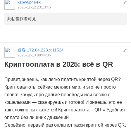
xzpw6p4uek
#
8
2025-11-12 23:13:45
此帖僅作者可見
遊客
172.64.223.x:11524
#
9
2025-11-13 00:44:06
Криптооплата в 2025: всё в QR
Привет, знаешь, как легко платить криптой через QR?
Криптовалюты сейчас меняют мир, и это не просто
слова! Забудь про долгие переводы или возню с
кошельками — сканируешь и готово! И знаешь, это не
так сложно, как кажется!
Криптовалюта + QR = Удобная
оплата без лишних движений
Серьёзно, первый раз оплатил такси криптой через QR,