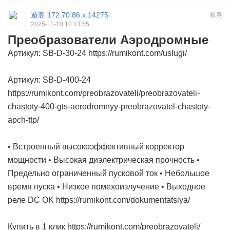
遊客
172.70.86.x:14275
板凳
2025-11-10 10:13:55
Преобразователи Аэродромные
Артикул: SB-D-30-24 https://rumikont.com/uslugi/
Артикул: SB-D-400-24
https://rumikont.com/preobrazovateli/preobrazovateli-
chastoty-400-gts-aerodromnyy-preobrazovatel-chastoty-
apch-ttp/
• Встроенный высокоэффективный корректор
мощности • Высокая диэлектрическая прочность •
Предельно ограниченный пусковой ток • Небольшое
время пуска • Низкое помехоизлучение • Выходное
реле DC OK https://rumikont.com/dokumentatsiya/
Купить в 1 клик https://rumikont.com/preobrazovateli/