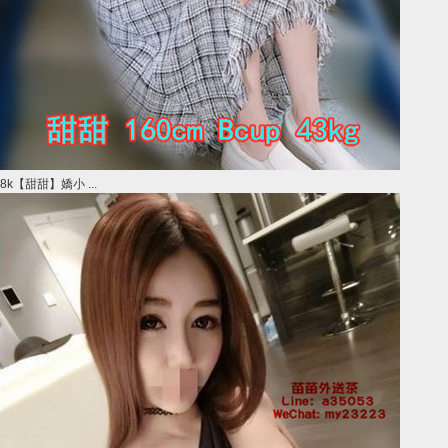
8k【甜甜】嬌小 ...