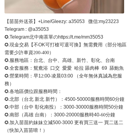
【苗苗外送茶】
+Line/Gleezy: a35053
微信
:my23223
Telegram : @a35053
✪.Telegram北中南茶單の
https://t.me/mm35053
✪.現金交易【不OK可打槍可退可換】無需費用
（部分地區
需要少許車資
200-400）
✪.服務地區：台北、台中、高雄、新竹、彰化、台南
✪.全套服務：鴛鴦浴 口交 愛愛 哈拉 舔肉棒 69 舔鮑魚
✪.營業時間：早1
2
:00-凌晨03:00 （全年無休真誠為您服
務）
✪.各地區價位跟服務時間：
✪.北部（台北 新北 新竹）：4500-50000
服務時間
60分鐘
✪.中部（台中 彰化南投）：3000-30000
服務時間
50分鐘
✪.南部（高雄 台南）：3000-20000
服務時
40
-60
分鐘
✪.加入苗苗約妹妹立減500-3000 更有買三送一 買二送二
（快加入苗苗唷！）