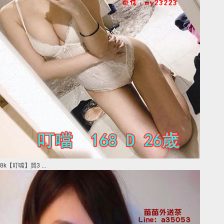
8k【叮噹】買3 ...