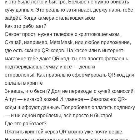
и это было легко и быстро. Больше не нужно вбивать
кучу данных. Это реально затягивает, держу пари, тебе
зайдёт.
Когда камера стала кошельком
Как это работает?
Секрет прост: нужен телефон с криптокошельком.
Скачай, например, MetaMask, или любое приложение,
где есть сканер QR-кодов. На кассе или в интернет-
магазине тебе дают QR-код, ты его просто фоткаешь,
подтверждаешь сумму, и всё — деньги
отправлены!
Как правильно сформировать QR-код для
оплаты в крипте
Знаешь, что бесит? Долгие переводы с кучей комиссий.
А тут — никакой возни! И главное — безопасно: QR-
коды шифруют данные. Попробовал оплатить подписку
— и ни одной проблемы, всё просто и быстро!
Где это работает?
Платить криптой через QR можно уже почти везде.
Например, в некоторых кафе в больших городах уже