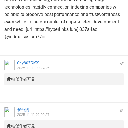
technologies, rapidly connection indexing companies will
be able to preserve best performance and trustworthiness
even while in the encounter of unparalleled development
and need. [url=https://hyperlinks.fun/] 837a4ac
@index_systum77=
6hy8075k59
#
5
2025-11-11 00:24:25
此帖僅作者可見
雀台湍
#
6
2025-11-11 03:09:37
此帖僅作者可見