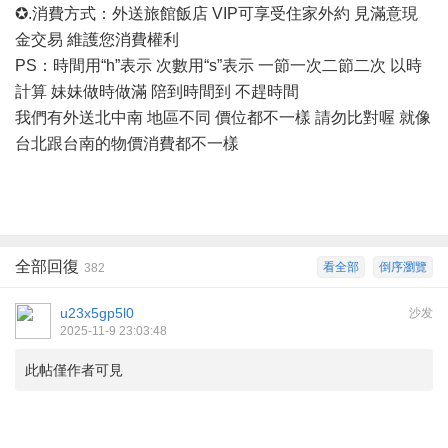
✪.消費方式：外送旅館飯店 VIP可享受住家外約 見滿意現
金交易 維護您消費權利
PS：時間用“h”表示 次數用“s”表示 一節一次二節二次 以時
計算 妹妹做時做滿 陪到時間到 不趕時間
我們有外送北中南
地區不同
價位都不一樣
請勿比對喔
就像
台北跟台南的物價消費都不一樣
全部回復
看全部
倒序瀏覽
382
u23x5gp5l0
沙发
2025-11-9 23:03:48
此帖僅作者可見