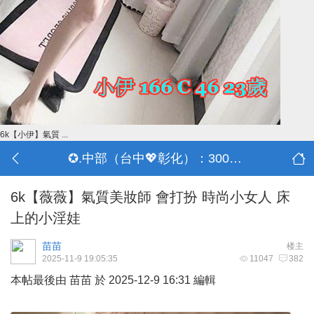
6k【小伊】氣質 ...
✪.中部（台中💖彰化）：3000-30000
6k【薇薇】氣質美妝師 會打扮 時尚小女人 床
上的小淫娃
苗苗
楼主
2025-11-9 19:05:35
11047
382
本帖最後由 苗苗 於 2025-12-9 16:31 編輯