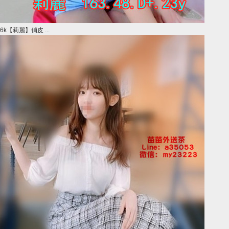
6k【莉麗】俏皮 ...