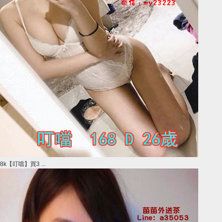
8k【叮噹】買3 ...