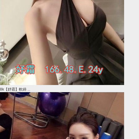
8k【妤霜】軟綿 ...