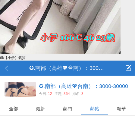
6k【小伊】氣質 ...
✪.南部（高雄💖台南）：3000-30000
✪.南部（高雄💖台南）：3000-30000
今日:
12
主題:
364
排名:
3
全部
最新
熱門
熱帖
精華