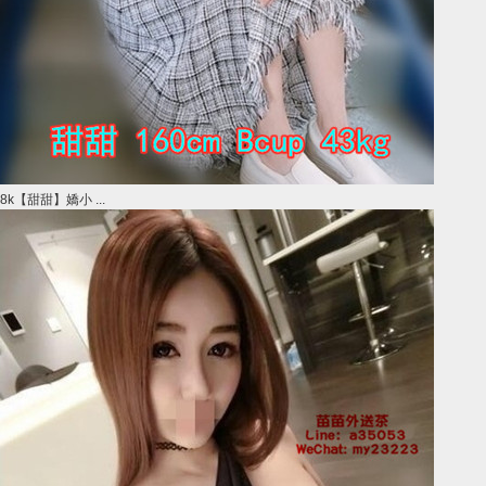
8k【甜甜】嬌小 ...